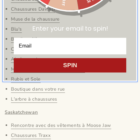
Chaussures Davinci
Muse de la chaussure
Enter your email to spin!
Blu's
Boutique Nine
Chaussures de ville Sole
Air de montagne
SPIN
Marché de vêtements Queenbea
Rubis et Sole
Boutique dans votre rue
L'arbre à chaussures
Saskatchewan
Rencontre avec des vêtements à Moose Jaw
Chaussures Traxx